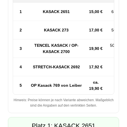
1
KASACK 2651
15,00 €
65% PES
2
KASACK 273
17,00 €
50% BW 
TENCEL KASACK / OP-
50% PES
3
19,90 €
KASACK 2700
53% 
4
STRETCH-KASACK 2692
17,92 €
Sp
ca.
5
OP Kasack 769 von Leiber
50
19,90 €
Hinweis: Preise können je nach Variante abweichen. Maßgeblich
sind die Angaben auf den verlinkten Seiten.
Platz 1: KASACK 2651