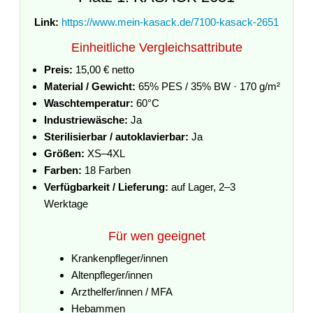
Link:
https://www.mein-kasack.de/7100-kasack-2651
Einheitliche Vergleichsattribute
Preis:
15,00 € netto
Material / Gewicht:
65% PES / 35% BW · 170 g/m²
Waschtemperatur:
60°C
Industriewäsche:
Ja
Sterilisierbar / autoklavierbar:
Ja
Größen:
XS–4XL
Farben:
18 Farben
Verfügbarkeit / Lieferung:
auf Lager, 2–3
Werktage
Für wen geeignet
Krankenpfleger/innen
Altenpfleger/innen
Arzthelfer/innen / MFA
Hebammen