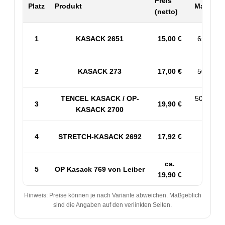
Preis
Platz
Produkt
Material 
(netto)
1
KASACK 2651
15,00 €
65% PES
2
KASACK 273
17,00 €
50% BW 
TENCEL KASACK / OP-
50% PES
3
19,90 €
KASACK 2700
53% 
4
STRETCH-KASACK 2692
17,92 €
Sp
ca.
5
OP Kasack 769 von Leiber
50
19,90 €
Hinweis: Preise können je nach Variante abweichen. Maßgeblich
sind die Angaben auf den verlinkten Seiten.