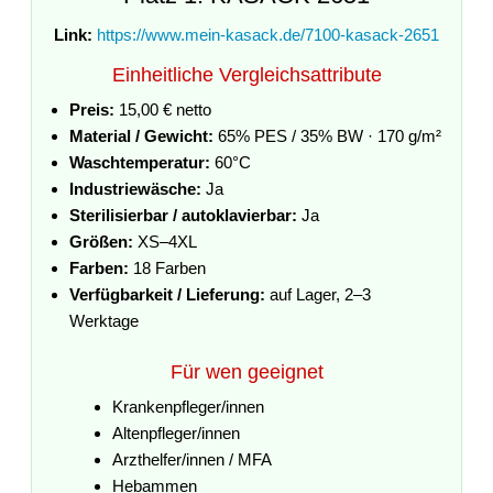
Link:
https://www.mein-kasack.de/7100-kasack-2651
Einheitliche Vergleichsattribute
Preis:
15,00 € netto
Material / Gewicht:
65% PES / 35% BW · 170 g/m²
Waschtemperatur:
60°C
Industriewäsche:
Ja
Sterilisierbar / autoklavierbar:
Ja
Größen:
XS–4XL
Farben:
18 Farben
Verfügbarkeit / Lieferung:
auf Lager, 2–3
Werktage
Für wen geeignet
Krankenpfleger/innen
Altenpfleger/innen
Arzthelfer/innen / MFA
Hebammen