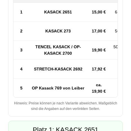
1
KASACK 2651
15,00 €
65% PES
2
KASACK 273
17,00 €
50% BW 
TENCEL KASACK / OP-
50% PES
3
19,90 €
KASACK 2700
53% 
4
STRETCH-KASACK 2692
17,92 €
Sp
ca.
5
OP Kasack 769 von Leiber
50
19,90 €
Hinweis: Preise können je nach Variante abweichen. Maßgeblich
sind die Angaben auf den verlinkten Seiten.
Platz 1: KASACK 2651