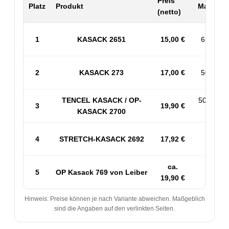
Preis
Platz
Produkt
Material 
(netto)
1
KASACK 2651
15,00 €
65% PES
2
KASACK 273
17,00 €
50% BW 
TENCEL KASACK / OP-
50% PES
3
19,90 €
KASACK 2700
53% 
4
STRETCH-KASACK 2692
17,92 €
Sp
ca.
5
OP Kasack 769 von Leiber
50
19,90 €
Hinweis: Preise können je nach Variante abweichen. Maßgeblich
sind die Angaben auf den verlinkten Seiten.