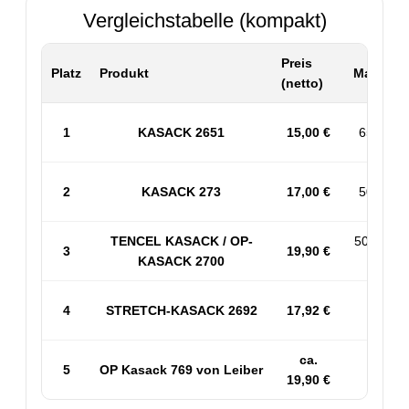
Vergleichstabelle (kompakt)
Preis
Platz
Produkt
Material 
(netto)
1
KASACK 2651
15,00 €
65% PES
2
KASACK 273
17,00 €
50% BW 
TENCEL KASACK / OP-
50% PES
3
19,90 €
KASACK 2700
53% 
4
STRETCH-KASACK 2692
17,92 €
Sp
ca.
5
OP Kasack 769 von Leiber
50
19,90 €